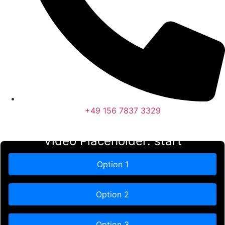
+49 156 7837 3329
Video Placeholder: start
Option 1
Option 2
Option 3